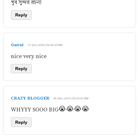
খুব সুন্দর রচনা
Reply
Guest
17-Jun-2020 | 04:48:10 PM
nice very nice
Reply
CRAZY BLOGGER
08-Dec-2019 | 05:35:51 PM
WHYYY SOOO BIG😭😭😭😭
Reply