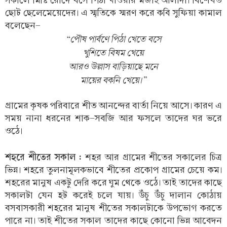
সকালে মিষ্টি রোদে বসে পিঠা খাওয়ার মজাই আলাদা। বিশেষত
ছোট ছেলেমেয়েদের। এ স্মৃতিকে স্মরণ করে কবি সুফিয়া কামাল
বলেছেন-
“পৌষ পার্বণে পিঠা খেতে বসে
খুশিতে বিষম খেয়ে
আরও উল্লাস বাড়িয়াছে মনে
মায়ের বকনি খেয়ে।”
গ্রামের কৃষক পরিবারে শীত আনন্দের বার্তা নিয়ে আসে। কারণ এ
সময় নানা ধরনের শাক-সবজি আর ফসলে তাদের ঘর ভরে
ওঠে।
শহরে শীতের সকাল :
শহর আর গ্রামের শীতের সকালের চিত্র
ভিন্ন। শহরে তুলনামূলকভাবে শীতের প্রকোপ গ্রামের চেয়ে কম।
শহরের মানুষ একটু দেরি করে ঘুম থেকে ওঠে। তাই তাদের কাছে
সকালটা যেন হট করেই চলে যায়। উঁচু উঁচু দালান কোঠায়
বসবাসকারী শহরের মানুষ শীতের সকালটাকে উপভোগ করতে
পারে না। তাই শীতের সকাল তাদের কাছে কোনো ভিন্ন আবেদন