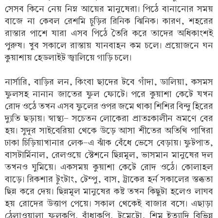
সেসব কিনে নেয় নিম্ন আয়ের মানুষেরা। পিঠে বানানোর সময়
বাজে না কেবল রেশমি চুড়ির রিনিক ঝিনিক। কারণ, শহরের
রাস্তার পাশে যারা এসব পিঠে তৈরি করে তাদের অধিকাংশই
পুরুষ। খুব সকালে রাস্তায় যানবাহন কম চলে। প্রয়োজনে ঘন
কুয়াশায় হেডলাইট জ্বালিয়ে গাড়ি চলে।
নার্সারি, বাড়ির লন, কিংবা ছাদের টবে গাঁদা, ডালিয়া, কসমস
ফুলসহ নানান জাতের ফুল ফোটে। পরে কুয়াশা কেটে যখন
রোদ ওঠে তখন এসব ফুলের ওপর জমে থাকা শিশির বিন্দু হিরের
দ্যুতি ছড়ায়। স্বাস্থ্য- সচেতন লোকেরা প্রাতঃকালীন ভ্রমণে বের
হয়। সুদূর সাইবেরিয়া থেকে উড়ে আসা শীতের অতিথি পাখিরা
ঢাকা চিড়িয়াখানার লেক-এ ঝাঁক বেঁধে ভেসে বেড়ায়। ফুটপাত,
বাসটার্মিনাল, রেলওয়ে স্টেশনে ছিন্নমূল, ভাসমান মানুষের দল
তখনও ঘুমিয়ে। একসময় কুয়াশা কেটে রোদ ওঠে। কোলাহল
বাড়ে। রিকশার টুংটাং, টেম্পু, বাস, ট্রাকের হর্ন সকালের স্তব্ধতা
ছিন্ন করে দেয়। ছিন্নমূল মানুষের কষ্ট তখন কিছুটা হলেও লাঘব
হয় রোদের উত্তাপ পেয়ে। সকাল থেকেই বাজার বসে। এছাড়া
ঠেলাওয়ালা ফুলকপি, বাঁধাকপি, টমেটো, শিম ইত্যাদি বিভিন্ন