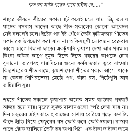
কত রব আমি পন্থের পানে চাইয়া রে....।”
শহুরে জীবনে শীতের সকাল হুট করেই চলে যায়। উঁচু তলায়
যাদের বসবাস তাদের কাছে শীত-সকালের কোনো আবেদন
নেই বললেই চলে। ইটের পর ইট গেঁথে তৈরি কৃত্রিমতায় শীতের
সকালরক উপভোগ করা যায় না। অফিসমুখী লোকজন বেরুবার
আগে আগে বিছানা ছাড়ে। একটুখানি কুয়াশা দেখা আর গরম চা
কিংবা কফির কাপে চুমুক দিতে দিতে খবরের কাগজে চোখ
বুলানো। তারপরই সারাদিনের জন্যে কর্মব্যস্ততায় ডুবে যাওয়া।
কিন্তু শহরেও শীত নামে, কুয়াশাঘেরা শীতের সকাল আসে। থাকে
না কেবল শিশিরভেজা মেঠো পথ, কাঁচা রস, পিঠেপুলি আর
ভাটিয়ালি সুর।
শহরে শীতের সকালে কুয়াশায় অনেক সময় বাড়িঘর পথঘাট
আচ্ছন্ন হয়ে যায়। দূরের সুউচ্চ দালানগুলো স্পষ্ট দেখা যায় না।
দিন মজুরের এই সকালেই কাজের আশায় বেরিয়ে পড়ে। কদাচিৎ
কাঁদে হাঁড়ি নিয়ে খেজুরের রস ফেরি করে ফেরিওয়ালা। রাস্তার
পাশে স্টোভ জ্বালিয়ে তৈরি হয় ভাপা পিঠা। এক টাকা দু’টাকা দামে