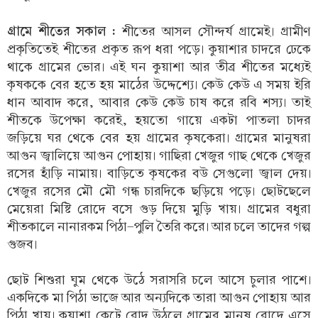
গ্রামে শীতের সকাল :
শীতের আসল সৌন্দর্য গ্রামেই। গ্রামীণ
প্রকৃতিতেই শীতের প্রকৃত রূপ ধরা পড়ে। কুয়াশার চাদরে ঢেকে
থাকে গ্রামের ভোর। এই ঘন কুয়াশা আর তীব্র শীতের মধ্যেই
কৃষককে বের হতে হয় মাঠের উদ্দেশ্যে। কেউ কেউ এ সময় ইরি
ধান আবাদ করে, আবার কেউ কেউ চাষ করে রবি শস্য। তাই
শীতকে উপেক্ষা করেই, হয়তো গায়ে একটা পাতলা চাদর
জড়িয়ে ঘর থেকে বের হয় গ্রামের কৃষকেরা। গ্রামের মানুষরা
আগুন জ্বালিয়ে আগুন পোহায়। গাছিরা খেজুর গাছ থেকে খেজুর
রসের হাঁড়ি নামায়। বাড়িতে কৃষকের বউ সেগুলো জ্বাল দেয়।
খেজুর রসের মৌ মৌ গন্ধ চারদিকে ছড়িয়ে পড়ে। ছোটছেলে
মেয়েরা মিষ্টি রোদে বসে গুড় দিয়ে মুড়ি খায়। গ্রামের বধুরা
শীতকালে নানারকম পিঠা-পুলি তৈরি করে। আর চলে তাদের গল্প
গুজব।
ছোট শিশুরা ঘুম থেকে উঠে সরাসরি চলে আসে চুলার পাশে।
একদিকে মা পিঠা ভাজে আর অন্যদিকে তারা আগুন পোহায় আর
পিঠা খায়। কুয়াশা কেটে রোদ উঠলে গ্রামের মানুষ রোদে এসে