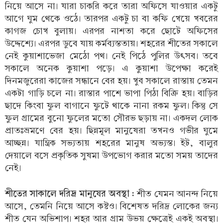
নিয়ে আসে না। যারা চাকরি করে তারা অফিসে যাওয়ার একটু
আগে ঘুম থেকে ওঠে। তারপর একটু চা বা কফি খেয়ে খবরের
কাগজ চোখ বুলায়। এরপর নাশতা করে ছোটে অফিসের
উদ্দেশ্যে। এরপর ডুবে যায় কর্মব্যস্ততায়। শহরের শীতের সকালে
নেই কুয়াশাভেজা মেঠো পথ। নেই পিঠে পুলির উৎসব। তবে
সকালে অনেক কুয়াশা পড়ে। এ কুয়াশা উপেক্ষা করেই
দিনমজুরেরা কাজের সন্ধানে বের হয়। খুব সকালে রাস্তায় তেমন
একটা গাড়ি চলে না। রাস্তার পাশে ভাপা পিঠা বিক্রি হয়। বাড়ির
ছাদে কিংবা ফুল বাগানে ফুটে থাকে নানা রকম ফুল। কিন্তু সে
ফুল গ্রামের বুনো ফুলের মতো সৌরভ ছড়ায় না। একদল লোক
প্রাতঃভ্রমণে বের হয়। ছিন্নমূল মানুষেরা তখনও গভীর ঘুমে
আচ্ছন্ন। যান্ত্রিক সভ্যতায় শহরের মানুষ অভ্যস্ত। ইট, বালুর
দেয়ালে বসে প্রকৃতিক সুষমা উপভোগ করার মতো সময় তাদের
নেই।
শীতের সাকালে দরিদ্র মানুষের অবস্থা :
শীত যেমন আনন্দ নিয়ে
আসে, তেমনি নিয়ে আসে কষ্টও। বিশেষত দরিদ্র লোকের জন্য
শীত যেন অভিশাপ। শহর আর গ্রাম উভয় ক্ষেত্রেই একই অবস্থা।