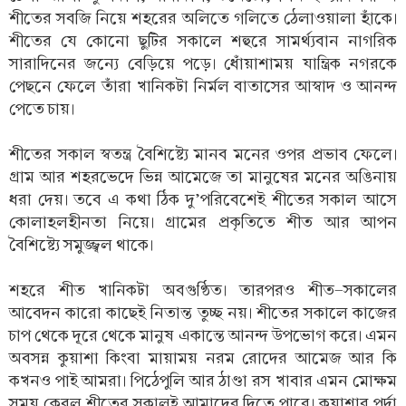
শীতের সবজি নিয়ে শহরের অলিতে গলিতে ঠেলাওয়ালা হাঁকে।
শীতের যে কোনো ছুটির সকালে শহুরে সামর্থ্যবান নাগরিক
সারাদিনের জন্যে বেড়িয়ে পড়ে। ধোঁয়াশাময় যান্ত্রিক নগরকে
পেছনে ফেলে তাঁরা খানিকটা নির্মল বাতাসের আস্বাদ ও আনন্দ
পেতে চায়।
শীতের সকাল স্বতন্ত্র বৈশিষ্ট্যে মানব মনের ওপর প্রভাব ফেলে।
গ্রাম আর শহরভেদে ভিন্ন আমেজে তা মানুষের মনের অঙিনায়
ধরা দেয়। তবে এ কথা ঠিক দু’পরিবেশেই শীতের সকাল আসে
কোলাহলহীনতা নিয়ে। গ্রামের প্রকৃতিতে শীত আর আপন
বৈশিষ্ট্যে সমুজ্জ্বল থাকে।
শহরে শীত খানিকটা অবগুণ্ঠিত। তারপরও শীত-সকালের
আবেদন কারো কাছেই নিতান্ত তুচ্ছ নয়। শীতের সকালে কাজের
চাপ থেকে দূরে থেকে মানুষ একান্তে আনন্দ উপভোগ করে। এমন
অবসন্ন কুয়াশা কিংবা মায়াময় নরম রোদের আমেজ আর কি
কখনও পাই আমরা। পিঠেপুলি আর ঠাণ্ডা রস খাবার এমন মোক্ষম
সময় কেবল শীতের সকালই আমাদের দিতে পারে। কুয়াশার পর্দা