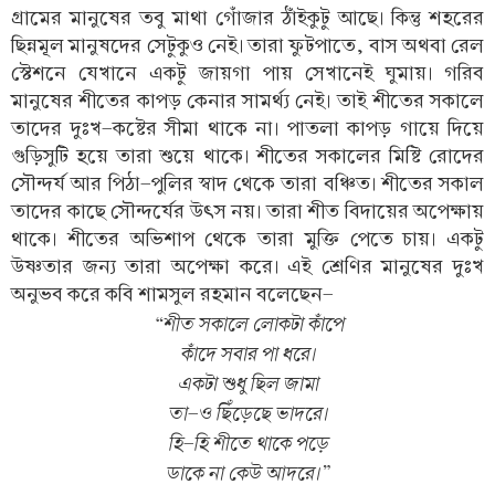
গ্রামের মানুষের তবু মাথা গোঁজার ঠাঁইকুটু আছে। কিন্তু শহরের
ছিন্নমূল মানুষদের সেটুকুও নেই। তারা ফুটপাতে, বাস অথবা রেল
স্টেশনে যেখানে একটু জায়গা পায় সেখানেই ঘুমায়। গরিব
মানুষের শীতের কাপড় কেনার সামর্থ্য নেই। তাই শীতের সকালে
তাদের দুঃখ-কষ্টের সীমা থাকে না। পাতলা কাপড় গায়ে দিয়ে
গুড়িসুটি হয়ে তারা শুয়ে থাকে। শীতের সকালের মিষ্টি রোদের
সৌন্দর্য আর পিঠা-পুলির স্বাদ থেকে তারা বঞ্চিত। শীতের সকাল
তাদের কাছে সৌন্দর্যের উৎস নয়। তারা শীত বিদায়ের অপেক্ষায়
থাকে। শীতের অভিশাপ থেকে তারা মুক্তি পেতে চায়। একটু
উষ্ণতার জন্য তারা অপেক্ষা করে। এই শ্রেণির মানুষের দুঃখ
অনুভব করে কবি শামসুল রহমান বলেছেন-
“শীত সকালে লোকটা কাঁপে
কাঁদে সবার পা ধরে।
একটা শুধু ছিল জামা
তা-ও ছিঁড়েছে ভাদরে।
হি-হি শীতে থাকে পড়ে
ডাকে না কেউ আদরে।”