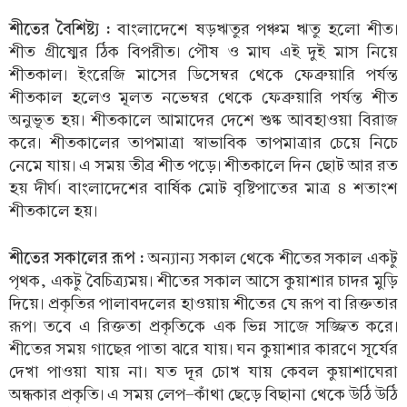
শীতের বৈশিষ্ট্য :
বাংলাদেশে ষড়ঋতুর পঞ্চম ঋতু হলো শীত।
শীত গ্রীষ্মের ঠিক বিপরীত। পৌষ ও মাঘ এই দুই মাস নিয়ে
শীতকাল। ইংরেজি মাসের ডিসেম্বর থেকে ফেব্রুয়ারি পর্যন্ত
শীতকাল হলেও মূলত নভেম্বর থেকে ফেব্রুয়ারি পর্যন্ত শীত
অনুভূত হয়। শীতকালে আমাদের দেশে শুষ্ক আবহাওয়া বিরাজ
করে। শীতকালের তাপমাত্রা স্বাভাবিক তাপমাত্রার চেয়ে নিচে
নেমে যায়। এ সময় তীব্র শীত পড়ে। শীতকালে দিন ছোট আর রত
হয় দীর্ঘ। বাংলাদেশের বার্ষিক মোট বৃষ্টিপাতের মাত্র ৪ শতাংশ
শীতকালে হয়।
শীতের সকালের রূপ :
অন্যান্য সকাল থেকে শীতের সকাল একটু
পৃথক, একটু বৈচিত্র্যময়। শীতের সকাল আসে কুয়াশার চাদর মুড়ি
দিয়ে। প্রকৃতির পালাবদলের হাওয়ায় শীতের যে রূপ বা রিক্ততার
রূপ। তবে এ রিক্ততা প্রকৃতিকে এক ভিন্ন সাজে সজ্জিত করে।
শীতের সময় গাছের পাতা ঝরে যায়। ঘন কুয়াশার কারণে সূর্যের
দেখা পাওয়া যায় না। যত দূর চোখ যায় কেবল কুয়াশাঘেরা
অন্ধকার প্রকৃতি। এ সময় লেপ-কাঁথা ছেড়ে বিছানা থেকে উঠি উঠি