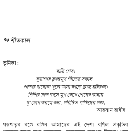
↬ শীতকাল
ভূমিকা :
রাত্রি শেষ।
কুয়াশায় ক্লান্তমুখ শীতের সকাল-
পাতার ঝরোকা খুলে ডানা ঝাড়ে ক্লান্ত হরিয়াল।
শিশির স্নাত ঘাসে মুখ রেখে শেষের কান্নায়
দু‘চোখ ঝরছে কার, পরিচিত পাখিদের পায়।
---- আহসান হাবীব
ষড়ঋতুর রঙে রঙিন আমাদের এই দেশ। বর্ণিল প্রকৃতির