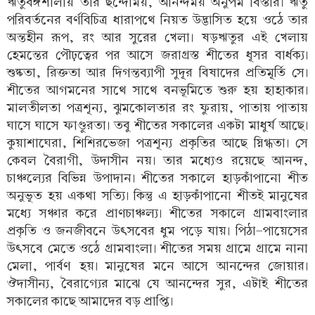
ঋতুবঙ্গশালায় তার ছন্দোময়, আনন্দময় অনুপম বিস্তার। ঋতু
পরিবর্তনের বর্ণবিচিত্র ধারাপথে নিয়ত উদ্ভাসিত হয়ে ওঠে তার
অন্তহীন রূপ, রং আর সুরের খেলা। ষড়ঋতুর এই খেলায়
হেমন্তের পৌঢ়ত্বের পর আসে জরাগ্রস্ত শীতের ধূসর বার্ধক্য।
শুষ্কতা, রিক্ততা আর দিগন্তব্যাপী সুদূর বিষাদের প্রতিমূর্তি সে।
শীতের আগমনের সাথে সাথে বনভূমিতে শুরু হয় হাহাকার।
মালতীলতা পত্রশূন্য, ঝুমকোলতার রং ফুরায়, পাতায় পাতায়
ঘাসে ঘাসে ফাণ্ডুরতা। তবু শীতের সকালের একটা মাধুর্য আছে।
কুয়াশাঘেরা, শিশিরভেজা পত্রশূন্য প্রকৃতির আছে স্নিগ্ধতা। সে
কেবল বৈরাগী, উদাসীন নয়। তার মধ্যেও রয়েছে আনন্দ,
চাঞ্চল্যের বিভিন্ন উপাদান। শীতের সকালে হাড়কাঁপানো শীত
অনুভূত হয় একথা সত্যি। কিন্তু এ হাড়কাঁপানো শীতই মানুষের
মধ্যে সঞ্চার করে প্রাণচাঞ্চল্য। শীতের সকালে গ্রামবাংলার
প্রকৃতি ও জনজীবনে উৎসবের ধুম পড়ে যায়। পিঠা-পায়েসের
উৎসবে মেতে ওঠে গ্রামবাংলা। শীতের সময় গ্রামে গ্রামে নানা
মেলা, পার্বণ হয়। মানুষের মনে আসে আনন্দের জোয়ার।
ঔদাসীন্য, বৈরাগ্যের মাঝে যে আনন্দের সুর, এটাই শীতের
সকালের কাছে আমাদের বড় প্রাপ্তি।