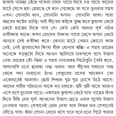
মাথায় গামছা বেঁধে পাতলা চাদর গায়ে দিয়ে নগ্ন পায়ে তাদের
মাঠে যেতে হয়। হেমন্তে যে ধান পেকেছে তা ঘরে তুলবার সময়
এখন। সোনালি ধান, সোনালি ফসল- সোনালি আশা। সারা
বছরের কষ্টের প্রাপ্তি। তাই শীতের কষ্টকে তুচ্ছ করে কুয়াশা কেটে
কেটে মাঝের দিকে যায় সে। কেউ কেউ আবার সূর্য ওঠার
প্রতীক্ষায় থাকে। কখন রোদের উষ্ণতা গায়ে মেখে ফসল কেটে
আনবে সেই প্রতীক্ষা করে। কেননা মাঠে তেমন কোনো কাজ
নেই, নেই হালচাষের কিংবা বীজ বোনার ঝক্কি। এ সময় গ্রামের
অনেকে খড়কুটো দিয়ে আগুন জ্বালিয়ে চারপাশে বসে উত্তাপ
নেয়। গ্রামের বৌ-ঝিরা এ সময় নানারকম পিঠেপুলি তৈরি করে,
পাশাপাশি চলে হালকা গল্প-গুজব। আর শীতের সকালে গাছ
থেকে সদ্য নামানো ঠাণ্ডা খেজুরের রসের আবেদন তো
একেবারেই আলাদা। ছোট শিশুরা ঘুম ঘুম চোখে উঠে আসে।
তাদের শরীর প্যাঁচানো থাকে বড় চাদরে। গুটি গুটি পায়ে তারাও
এসে বসে চুলোর পাড়ে। একসময় কুয়াশা কেটে যায় গাছের ফাঁক
দিয়ে উঁকি দেয় সূর্য। আগুনের উত্তাপ ছেড়ে এবার সূর্যের উত্তাপ
নেওয়ার পালা। যেখানেই রোদ দেখা যায় শিশুর দল সেখানেই
দৌড়ে যায়। কাঁচা সোনা রোদে বসে ঘরে ঘরে চলে পিঠে খাবার