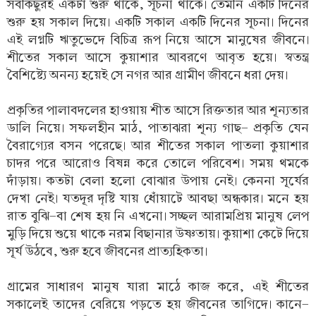
সবকিছুরই একটা শুরু থাকে, সূচনা থাকে। তেমনি একটি দিনের
শুরু হয় সকাল দিয়ে। একটি সকাল একটি দিনের সূচনা। দিনের
এই লগ্নটি ঋতুভেদে বিচিত্র রূপ নিয়ে আসে মানুষের জীবনে।
শীতের সকাল আসে কুয়াশার আবরণে আবৃত হয়ে। স্বতন্ত্র
বৈশিষ্ট্যে অনন্য হয়েই সে নগর আর গ্রামীণ জীবনে ধরা দেয়।
প্রকৃতির পালাবদলের হাওয়ায় শীত আসে রিক্ততার আর শূন্যতার
ডালি নিয়ে। সফলহীন মাঠ, পাতাঝরা শূন্য গাছ- প্রকৃতি যেন
বৈরাগ্যের বসন পরেছে। আর শীতের সকাল পাতলা কুয়াশার
চাদর পরে আরোও বিষন্ন করে তোলে পরিবেশ। সময় থমকে
দাঁড়ায়। কতটা বেলা হলো বোঝার উপায় নেই। কেননা সূর্যের
দেখা নেই। যতদূর দৃষ্টি যায় ধোঁয়াটে আবছা অন্ধকার। মনে হয়
রাত বুঝি-বা শেষ হয় নি এখনো। সচ্ছল আরামপ্রিয় মানুষ লেপ
মুড়ি দিয়ে শুয়ে থাকে নরম বিছানার উষ্ণতায়। কুয়াশা কেটে দিয়ে
সূর্য উঠবে, শুরু হবে জীবনের প্রাত্যহিকতা।
গ্রামের সাধারণ মানুষ যারা মাঠে কাজ করে, এই শীতের
সকালেই তাদের বেরিয়ে পড়তে হয় জীবনের তাগিদে। কানে-