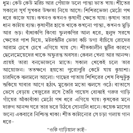
ধুম। কেউ কেউ মরিচ আর পেঁয়াজ ডলে পান্তা ভাত খায়। শীতের
সকালে সূর্য সুখকর উষ্ণতা নিয়ে আসে। শিশিরভেজা মেঠো পথ
ধরে কাজে যায়। কখনও কখনও কৃষাণী ক্ষেতে যায়। কৃষাণ তার
ধান কাটায় ব্যস্ত। কৃষাণীর হাতে থাকে কখনো পান্তা, কখনও মুড়ি
আর গুড়। বাঁধাকপি কিংবা ফুলকপির আল ধরে, হলুদ সরষে
ক্ষেতের পাশ দিয়ে, মটরশুঁটির ভেজা কচি ডগা বাঁচিয়ে রোদের
আরাম চেখে চেখে এগিয়ে যায় সে। শীতকালীন ছুটির কারণে
ছেলেমেয়েদের থাকে অফুরন্ত অবসর। কেবল খেলা আর আনন্দ।
প্রায়ই তারা বনভোজনে মাতে। সকাল থেকেই চলে তার
আয়োজন। ততক্ষণে হয়তো পুরোপুরি কেটে যায় কুয়াশা।
চারদিকে ঝলমলে আলো। গাছের পাতায় শিশিরের শেষ বিন্দুটুকু
শুকিয়ে যাবার আগে হঠাৎ মুক্তোর মতো ঝলসে ওঠে। বাতাসে
ভেসে বেড়ায় খেজুরের রসে তৈরি পায়েস বোঝাই গরুর গাড়ি
গাঁয়ের আঁকাবাঁকা মেঠো পথ ধরে এগিয়ে যায়। কৃষকের মনে
দারুণ আনন্দ ঘরে তার ভরে উঠবে সোনালি ধানে। কয়েক মাসের
জন্যে একবারে নিশ্চিন্ত থাকা। শীত কাটানোর সে চড়া গলায় গান
ধরে-
“ওকি গাড়িয়াল ভাই-