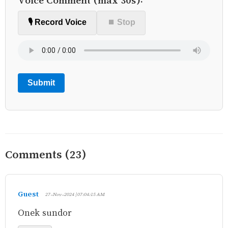
🎙️ Record Voice
⏹ Stop
Submit
Comments (23)
Guest
27-Nov-2024 | 07:04:15 AM
Onek sundor