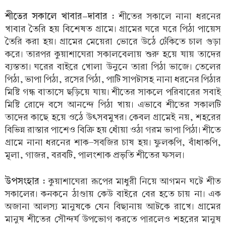
শীতের সকালে খাবার-দাবার :
শীতের সকালে নানা ধরনের
খাবার তৈরি হয় বিশেষত গ্রামে। গ্রামের ঘরে ঘরে পিঠা পায়েস
তৈরি করা হয়। গ্রামের মেয়েরা ভোরে উঠে ঢেঁকিতে চাল গুড়া
করে। তারপর কুয়াশাঘেরা সকালবেলায় শুরু হয়ে যায় তাদের
ব্যস্ততা। ঘরের বাইরে খোলা উনুনে তারা পিঠা ভাজে। তেলের
পিঠা, ভাপা পিঠা, রসের পিঠা, পাটি সাপটাসহ নানা ধরনের পিঠার
মিষ্টি গন্ধ বাতাসে ছড়িয়ে যায়। শীতের সাকলে পরিবারের সবাই
মিষ্টি রোদে বসে আনন্দে পিঠা খায়। এভাবে শীতের সকালটি
তাদের কাছে হয়ে ওঠে উৎসবমুখর। কেবল গ্রামেই নয়, শহরের
বিভিন্ন রাস্তার পাশেও বিক্রি হয় ধোঁয়া ওঠা গরম ভাপা পিঠা। শীতে
গ্রামে নানা ধরনের শাক-সবজির চাষ হয়। ফুলকপি, বাঁধাকপি,
মূলা, গাজর, বরবটি, পালংশাক প্রভৃতি শীতের ফসল।
উপসংহার :
কুয়াশাঘেরা রূপের মাধুরী নিয়ে আগমন ঘটে শীত
সকালের। কনকনে ঠাণ্ডায় কেউ বাইরে বের হতে চায় না। এক
অজানা আলস্য মানুষকে যেন বিছানায় আটকে রাখে। গ্রামের
মানুষ শীতের সৌন্দর্য উপভোগ করতে পারলেও শহরের মানুষ