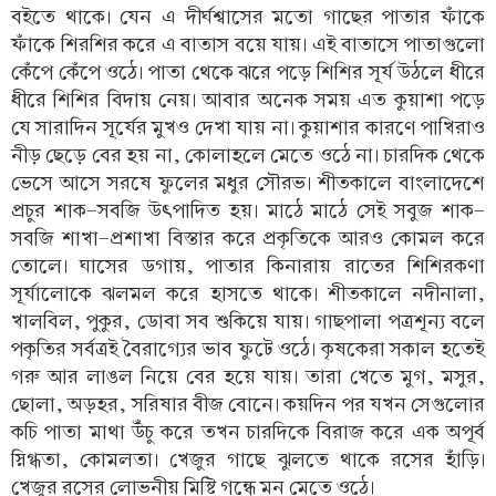
বইতে থাকে। যেন এ দীর্ঘশ্বাসের মতো গাছের পাতার ফাঁকে
ফাঁকে শিরশির করে এ বাতাস বয়ে যায়। এই বাতাসে পাতাগুলো
কেঁপে কেঁপে ওঠে। পাতা থেকে ঝরে পড়ে শিশির সূর্য উঠলে ধীরে
ধীরে শিশির বিদায় নেয়। আবার অনেক সময় এত কুয়াশা পড়ে
যে সারাদিন সূর্যের মুখও দেখা যায় না। কুয়াশার কারণে পাখিরাও
নীড় ছেড়ে বের হয় না, কোলাহলে মেতে ওঠে না। চারদিক থেকে
ভেসে আসে সরষে ফুলের মধুর সৌরভ। শীতকালে বাংলাদেশে
প্রচুর শাক-সবজি উৎপাদিত হয়। মাঠে মাঠে সেই সবুজ শাক-
সবজি শাখা-প্রশাখা বিস্তার করে প্রকৃতিকে আরও কোমল করে
তোলে। ঘাসের ডগায়, পাতার কিনারায় রাতের শিশিরকণা
সূর্যালোকে ঝলমল করে হাসতে থাকে। শীতকালে নদীনালা,
খালবিল, পুকুর, ডোবা সব শুকিয়ে যায়। গাছপালা পত্রশূন্য বলে
পকৃতির সর্বত্রই বৈরাগ্যের ভাব ফুটে ওঠে। কৃষকেরা সকাল হতেই
গরু আর লাঙল নিয়ে বের হয়ে যায়। তারা খেতে মুগ, মসুর,
ছোলা, অড়হর, সরিষার বীজ বোনে। কয়দিন পর যখন সেগুলোর
কচি পাতা মাথা উঁচু করে তখন চারদিকে বিরাজ করে এক অপূর্ব
স্নিগ্ধতা, কোমলতা। খেজুর গাছে ঝুলতে থাকে রসের হাঁড়ি।
খেজুর রসের লোভনীয় মিষ্টি গন্ধে মন মেতে ওঠে।